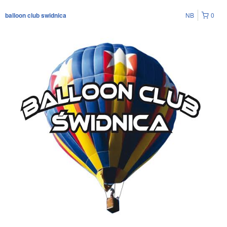
NB
0
balloon club swidnica